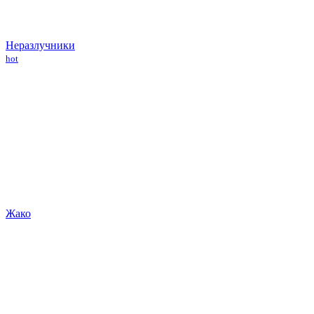
Неразлучники
hot
Жако