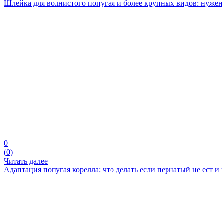
Шлейка для волнистого попугая и более крупных видов: нуже
0
(
0
)
Читать далее
Адаптация попугая корелла: что делать если пернатый не ест и