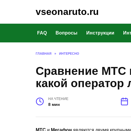
Перейти
vseonaruto.ru
к
содержанию
FAQ
Вопросы
Инструкции
Ин
ГЛАВНАЯ
»
ИНТЕРЕСНО
Сравнение МТС 
какой оператор
НА ЧТЕНИЕ
8 мин
МТС
и
Мегафон
являются двумя крупными