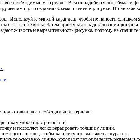
ить все необходимые материалы. Вам понадобится лист бумаги фо
ументами для создания объема и теней в рисунке. Но не забывай
оловы. Используйте мягкий карандаш, чтобы не нанести слишком 
лаз, клюва и хвоста. Затем приступайте к детализации рисунка,
 создают живость и выразительность рисунка, поэтому не спешите
на
али
о подготовить все необходимые материалы:
орый вам удобен для рисования.
очку и позволяет легко варьировать толщину линий.
 помощью ластика, чтобы ваш рисунок выглядел аккуратно.
рисуйте основную линию, которая будет определять размеры и ф