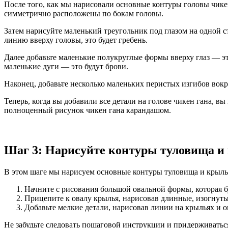
После того, как мы нарисовали основные контуры головы чикен
симметрично расположены по бокам головы.
Затем нарисуйте маленький треугольник под глазом на одной 
линию вверху головы, это будет гребень.
Далее добавьте маленькие полукруглые формы вверху глаз — эт
маленькие дуги — это будут брови.
Наконец, добавьте несколько маленьких перистых изгибов вок
Теперь, когда вы добавили все детали на голове чикен гана, 
полноценный рисунок чикен гана карандашом.
Шаг 3: Нарисуйте контуры туловища и
В этом шаге мы нарисуем основные контуры туловища и крылье
Начните с рисования большой овальной формы, которая б
Прицепите к овалу крылья, нарисовав длинные, изогнуты
Добавьте мелкие детали, нарисовав линии на крыльях и 
Не забудьте следовать пошаговой инструкции и придерживать