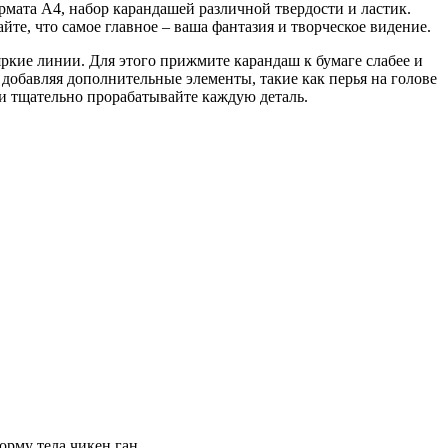
рмата A4, набор карандашей различной твердости и ластик.
те, что самое главное – ваша фантазия и творческое видение.
яркие линии. Для этого прижмите карандаш к бумаге слабее и
 добавляя дополнительные элементы, такие как перья на голове
 и тщательно прорабатывайте каждую деталь.
орму тела чикен ган.