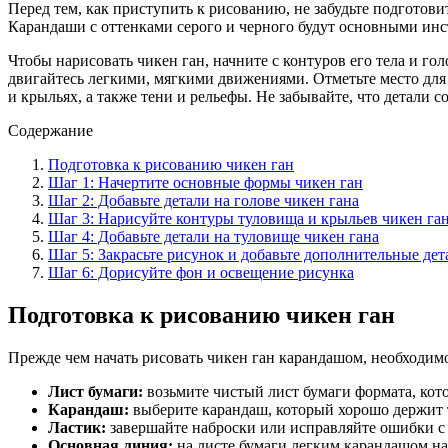
Перед тем, как приступить к рисованию, не забудьте подготов
Карандаши с оттенками серого и черного будут основными инстр
Чтобы нарисовать чикен ган, начните с контуров его тела и г
двигайтесь легкими, мягкими движениями. Отметьте место для г
и крыльях, а также тени и рельефы. Не забывайте, что детали
Содержание
Подготовка к рисованию чикен ган
Шаг 1: Начертите основные формы чикен ган
Шаг 2: Добавьте детали на голове чикен гана
Шаг 3: Нарисуйте контуры туловища и крыльев чикен га
Шаг 4: Добавьте детали на туловище чикен гана
Шаг 5: Закрасьте рисунок и добавьте дополнительные дет
Шаг 6: Дорисуйте фон и освещение рисунка
Подготовка к рисованию чикен ган
Прежде чем начать рисовать чикен ган карандашом, необходим
Лист бумаги:
возьмите чистый лист бумаги формата, кот
Карандаш:
выберите карандаш, который хорошо держит т
Ластик:
завершайте наброски или исправляйте ошибки с
Основная линия:
на листе бумаги легким карандашом на