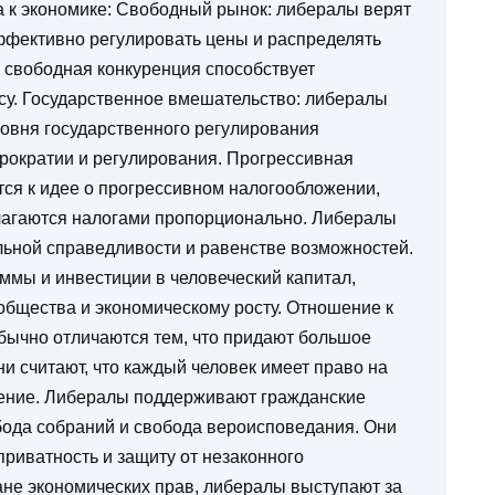
 к экономике: Свободный рынок: либералы верят
ффективно регулировать цены и распределять
о свободная конкуренция способствует
су. Государственное вмешательство: либералы
ровня государственного регулирования
рократии и регулирования. Прогрессивная
ся к идее о прогрессивном налогообложении,
лагаются налогами пропорционально. Либералы
льной справедливости и равенстве возможностей.
мы и инвестиции в человеческий капитал,
 общества и экономическому росту. Отношение к
ычно отличаются тем, что придают большое
и считают, что каждый человек имеет право на
ление. Либералы поддерживают гражданские
обода собраний и свобода вероисповедания. Они
риватность и защиту от незаконного
ане экономических прав, либералы выступают за