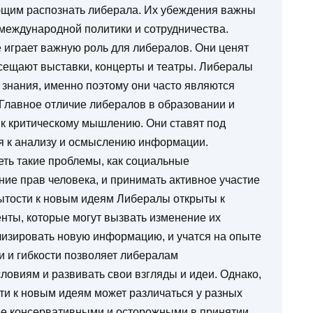
ющим распознать либерала. Их убеждения важны
международной политики и сотрудничества.
е играет важную роль для либералов. Они ценят
посещают выставки, концерты и театры. Либералы
 знания, именно поэтому они часто являются
Главное отличие либералов в образовании и
и к критическому мышлению. Они ставят под
я к анализу и осмыслению информации.
ть такие проблемы, как социальные
ие прав человека, и принимать активное участие
рытости к новым идеям Либералы открыты к
нты, которые могут вызвать изменение их
лизировать новую информацию, и учатся на опыте
и и гибкости позволяет либералам
овиям и развивать свои взгляды и идеи. Однако,
сти к новым идеям может различаться у разных
ее консервативными и осторожными в принятии