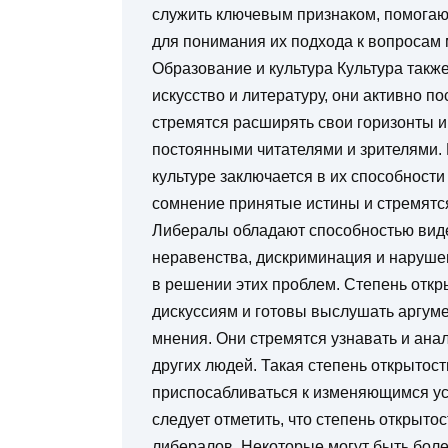
служить ключевым признаком, помога
для понимания их подхода к вопросам 
Образование и культура Культура такж
искусство и литературу, они активно 
стремятся расширять свои горизонты и
постоянными читателями и зрителями. 
культуре заключается в их способност
сомнение принятые истины и стремятс
Либералы обладают способностью виде
неравенства, дискриминация и нарушен
в решении этих проблем. Степень отк
дискуссиям и готовы выслушать аргуме
мнения. Они стремятся узнавать и ана
других людей. Такая степень открытост
приспосабливаться к изменяющимся усл
следует отметить, что степень открыто
либералов. Некоторые могут быть бол