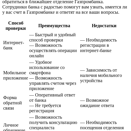
обратиться в ближайшее отделение Газпромбанка.
Сотрудники банка с радостью помогут вам узнать, имеется ли
у вас счет в Газпромбанке и ответят на все ваши вопросы.
Способ
Преимущества
Недостатки
проверки
— Быстрый и удобный
способ проверки
— Необходимость
Интернет-
— Возможность
регистрации в
банк
осуществлять операции
интернет-банке
онлайн
— Удобное
использование со
— Зависимость от
Мобильное
смартфона
наличия мобильного
приложение
— Возможность
устройства
управлять счетом через
приложение
— Оперативный ответ
Форма
от банка
— Возможное
обратной
— Не требуется
ожидание ответа
связи
регистрация
— Возможность
получить консультацию
— Необходимость
Личное
специалиста
посещения отделения
обращение