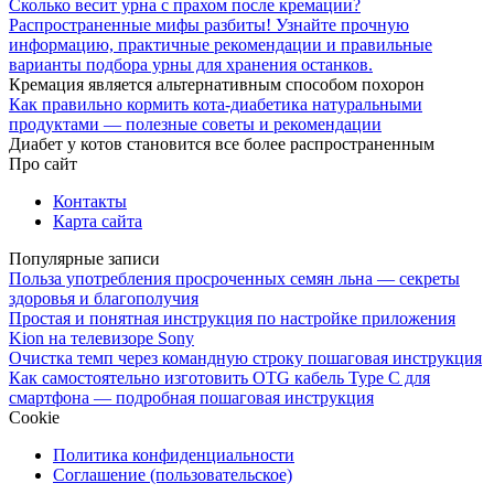
Сколько весит урна с прахом после кремации?
Распространенные мифы разбиты! Узнайте прочную
информацию, практичные рекомендации и правильные
варианты подбора урны для хранения останков.
Кремация является альтернативным способом похорон
Как правильно кормить кота-диабетика натуральными
продуктами — полезные советы и рекомендации
Диабет у котов становится все более распространенным
Про сайт
Контакты
Карта сайта
Популярные записи
Польза употребления просроченных семян льна — секреты
здоровья и благополучия
Простая и понятная инструкция по настройке приложения
Kion на телевизоре Sony
Очистка темп через командную строку пошаговая инструкция
Как самостоятельно изготовить OTG кабель Type C для
смартфона — подробная пошаговая инструкция
Cookie
Политика конфиденциальности
Соглашение (пользовательское)