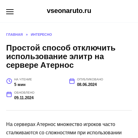
Перейти
vseonaruto.ru
к
содержанию
ГЛАВНАЯ
»
ИНТЕРЕСНО
Простой способ отключить
использование элитр на
сервере Атернос
НА ЧТЕНИЕ
ОПУБЛИКОВАНО
5 мин
08.06.2024
ОБНОВЛЕНО
09.11.2024
На серверах Атернос множество игроков часто
сталкиваются со сложностями при использовании