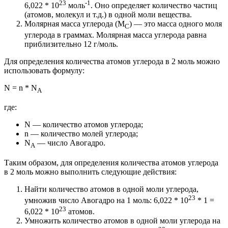
23
-1
6,022 * 10
моль
. Оно определяет количество частиц
(атомов, молекул и т.д.) в одной моли вещества.
Молярная масса углерода (M
) — это масса одного моля
C
углерода в граммах. Молярная масса углерода равна
приблизительно 12 г/моль.
Для определения количества атомов углерода в 2 моль можно
использовать формулу:
N = n * N
A
где:
N — количество атомов углерода;
n — количество молей углерода;
N
— число Авогадро.
A
Таким образом, для определения количества атомов углерода
в 2 моль можно выполнить следующие действия:
Найти количество атомов в одной моли углерода,
23
умножив число Авогадро на 1 моль: 6,022 * 10
* 1 =
23
6,022 * 10
атомов.
Умножить количество атомов в одной моли углерода на