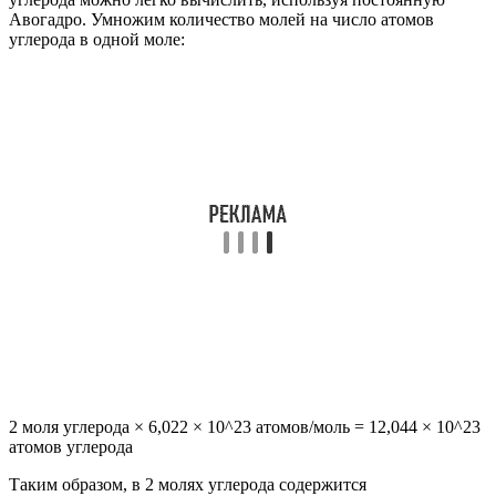
Авогадро. Умножим количество молей на число атомов
углерода в одной моле:
2 моля углерода × 6,022 × 10^23 атомов/моль = 12,044 × 10^23
атомов углерода
Таким образом, в 2 молях углерода содержится