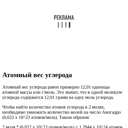
Атомный вес углерода
Атомный вес углерода равен примерно 12,01 единицы
атомной массы или г/моль. Это значит, что в одной молекуле
углерода содержится 12,01 грамм на одну моль углерода.
Чтобы найти количество атомов углерода в 2 молях,
необходимо умножить количество молей на число Авогадро
(6,022 x 10^23 атомов/моль). Таким образом:
2 моля * (6,022 x 10^23 атомов/моль) = 1,2044 x 10^24 атомов