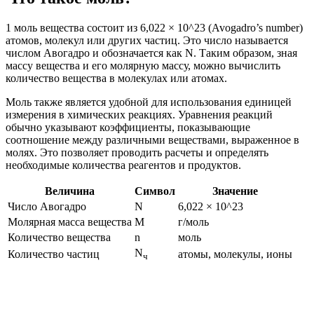
1 моль вещества состоит из 6,022 × 10^23 (Avogadro’s number)
атомов, молекул или других частиц. Это число называется
числом Авогадро и обозначается как N. Таким образом, зная
массу вещества и его молярную массу, можно вычислить
количество вещества в молекулах или атомах.
Моль также является удобной для использования единицей
измерения в химических реакциях. Уравнения реакций
обычно указывают коэффициенты, показывающие
соотношение между различными веществами, выраженное в
молях. Это позволяет проводить расчеты и определять
необходимые количества реагентов и продуктов.
Величина
Символ
Значение
Число Авогадро
N
6,022 × 10^23
Молярная масса вещества
M
г/моль
Количество вещества
n
моль
N
Количество частиц
атомы, молекулы, ионы
ч