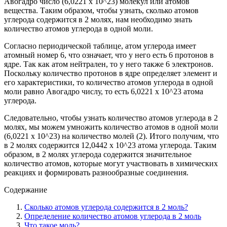
Aвогадро число (6,0221 х 10^23) молекул или атомов
вещества. Таким образом, чтобы узнать, сколько атомов
углерода содержится в 2 молях, нам необходимо знать
количество атомов углерода в одной моли.
Согласно периодической таблице, атом углерода имеет
атомный номер 6, что означает, что у него есть 6 протонов в
ядре. Так как атом нейтрален, то у него также 6 электронов.
Поскольку количество протонов в ядре определяет элемент и
его характеристики, то количество атомов углерода в одной
моли равно Aвогадро числу, то есть 6,0221 х 10^23 атома
углерода.
Следовательно, чтобы узнать количество атомов углерода в 2
молях, мы можем умножить количество атомов в одной моли
(6,0221 х 10^23) на количество молей (2). Итого получим, что
в 2 молях содержится 12,0442 х 10^23 атома углерода. Таким
образом, в 2 молях углерода содержится значительное
количество атомов, которые могут участвовать в химических
реакциях и формировать разнообразные соединения.
Содержание
Сколько атомов углерода содержится в 2 моль?
Определение количество атомов углерода в 2 моль
Что такое моль?