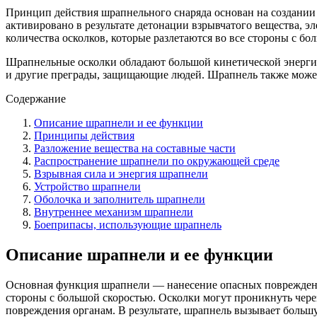
Принцип действия шрапнельного снаряда основан на создании 
активировано в результате детонации взрывчатого вещества, э
количества осколков, которые разлетаются во все стороны с бо
Шрапнельные осколки обладают большой кинетической энергие
и другие преграды, защищающие людей. Шрапнель также может
Содержание
Описание шрапнели и ее функции
Принципы действия
Разложение вещества на составные части
Распространение шрапнели по окружающей среде
Взрывная сила и энергия шрапнели
Устройство шрапнели
Оболочка и заполнитель шрапнели
Внутреннее механизм шрапнели
Боеприпасы, использующие шрапнель
Описание шрапнели и ее функции
Основная функция шрапнели — нанесение опасных повреждений
стороны с большой скоростью. Осколки могут проникнуть через
повреждения органам. В результате, шрапнель вызывает больш