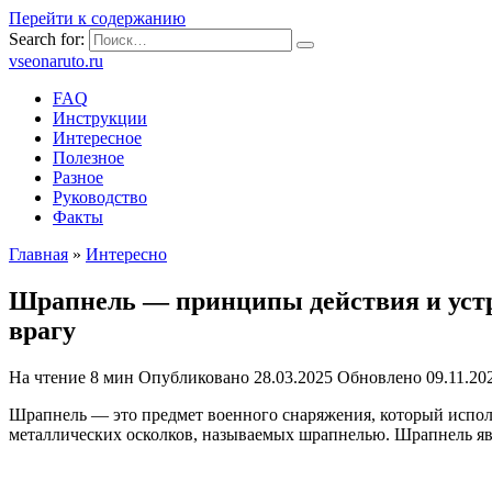
Перейти к содержанию
Search for:
vseonaruto.ru
FAQ
Инструкции
Интересное
Полезное
Разное
Руководство
Факты
Главная
»
Интересно
Шрапнель — принципы действия и устр
врагу
На чтение
8 мин
Опубликовано
28.03.2025
Обновлено
09.11.20
Шрапнель — это предмет военного снаряжения, который исполь
металлических осколков, называемых шрапнелью. Шрапнель явл