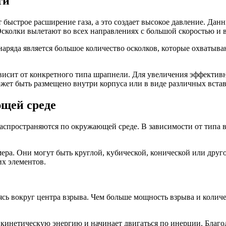
ти
быстрое расширение газа, а это создает высокое давление. Дан
 Осколки вылетают во всех направлениях с большой скоростью и
яда является большое количество осколков, которые охватываю
ависит от конкретного типа шрапнели. Для увеличения эффекти
жет быть размещено внутри корпуса или в виде различных встав
щей среде
распространяются по окружающей среде. В зависимости от типа 
ера. Они могут быть круглой, кубической, конической или дру
х элементов.
ясь вокруг центра взрыва. Чем больше мощность взрыва и коли
 кинетическую энергию и начинает двигаться по инерции. Благо