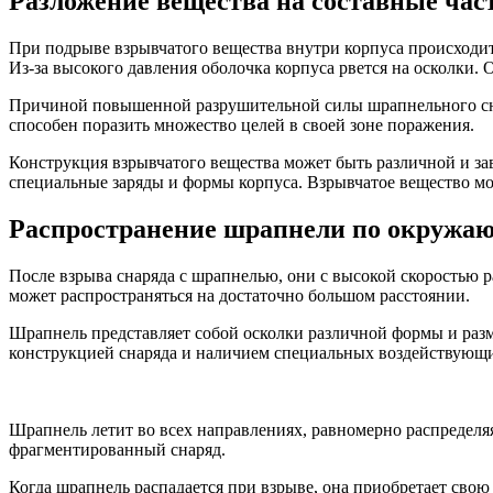
Разложение вещества на составные час
При подрыве взрывчатого вещества внутри корпуса происходит 
Из-за высокого давления оболочка корпуса рвется на осколки.
Причиной повышенной разрушительной силы шрапнельного снар
способен поразить множество целей в своей зоне поражения.
Конструкция взрывчатого вещества может быть различной и з
специальные заряды и формы корпуса. Взрывчатое вещество мо
Распространение шрапнели по окружаю
После взрыва снаряда с шрапнелью, они с высокой скоростью 
может распространяться на достаточно большом расстоянии.
Шрапнель представляет собой осколки различной формы и разм
конструкцией снаряда и наличием специальных воздействующи
Шрапнель летит во всех направлениях, равномерно распределя
фрагментированный снаряд.
Когда шрапнель распадается при взрыве, она приобретает свою