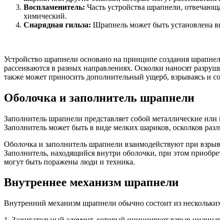
Воспламенитель:
Часть устройства шрапнели, отвечающа
химический.
Снарядная гильза:
Шрапнель может быть установлена вну
Устройство шрапнели основано на принципе создания шрапнельн
рассеиваются в разных направлениях. Осколки наносят разру
также может приносить дополнительный ущерб, взрываясь и с
Оболочка и заполнитель шрапнели
Заполнитель шрапнели представляет собой металлические или 
Заполнитель может быть в виде мелких шариков, осколков ра
Оболочка и заполнитель шрапнели взаимодействуют при взрыве 
Заполнитель, находящийся внутри оболочки, при этом приобрета
могут быть поражены люди и техника.
Внутреннее механизм шрапнели
Внутренний механизм шрапнели обычно состоит из нескольки
1. Зажигательный элемент, который инициирует взрыв цилиндр