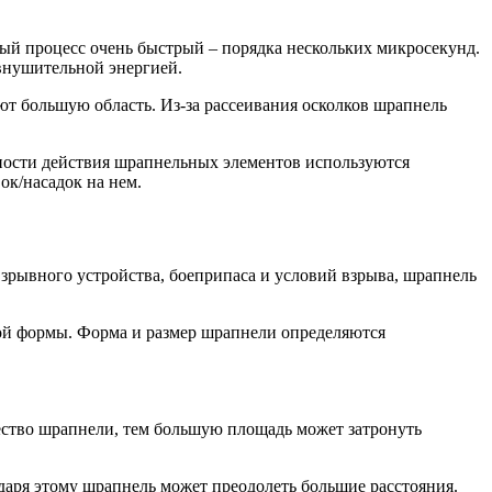
ный процесс очень быстрый – порядка нескольких микросекунд.
 внушительной энергией.
т большую область. Из-за рассеивания осколков шрапнель
вности действия шрапнельных элементов используются
ок/насадок на нем.
взрывного устройства, боеприпаса и условий взрыва, шрапнель
гой формы. Форма и размер шрапнели определяются
чество шрапнели, тем большую площадь может затронуть
даря этому шрапнель может преодолеть большие расстояния.