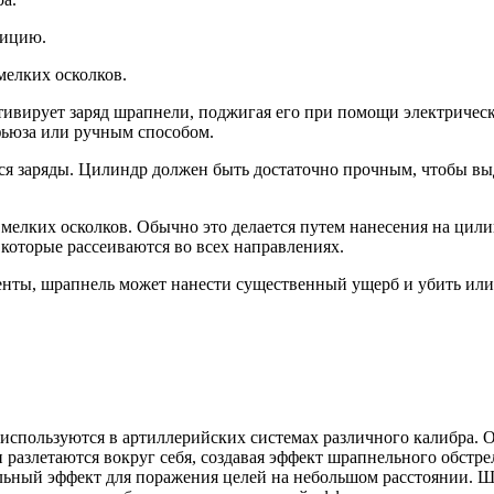
ницию.
мелких осколков.
тивирует заряд шрапнели, поджигая его при помощи электричес
фьюза или ручным способом.
ся заряды. Цилиндр должен быть достаточно прочным, чтобы выд
мелких осколков. Обычно это делается путем нанесения на цилин
которые рассеиваются во всех направлениях.
нты, шрапнель может нанести существенный ущерб и убить или 
спользуются в артиллерийских системах различного калибра. 
разлетаются вокруг себя, создавая эффект шрапнельного обстре
льный эффект для поражения целей на небольшом расстоянии. Ш