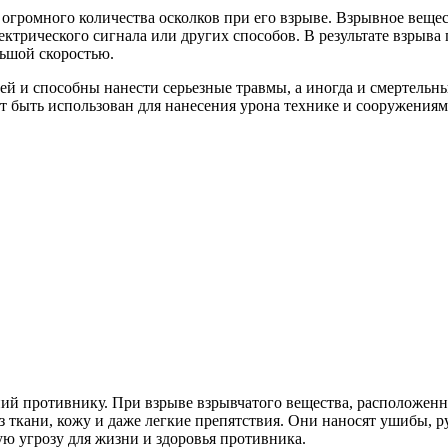
огромного количества осколков при его взрыве. Взрывное вещес
лектрического сигнала или других способов. В результате взрыв
льшой скоростью.
й и способны нанести серьезные травмы, а иногда и смертельн
 быть использован для нанесения урона технике и сооружениям
 противнику. При взрыве взрывчатого вещества, расположенног
 ткани, кожу и даже легкие препятствия. Они наносят ушибы, р
ую угрозу для жизни и здоровья противника.