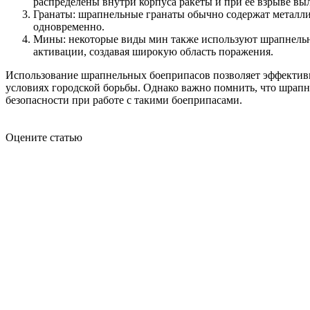
распределены внутри корпуса ракеты и при ее взрыве выл
Гранаты: шрапнельные гранаты обычно содержат металли
одновременно.
Мины: некоторые виды мин также используют шрапнель
активации, создавая широкую область поражения.
Использование шрапнельных боеприпасов позволяет эффективно
условиях городской борьбы. Однако важно помнить, что шрапне
безопасности при работе с такими боеприпасами.
Оцените статью