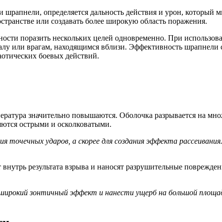
и шрапнели, определяется дальность действия и урон, который 
странстве или создавать более широкую область поражения.
ости поразить нескольких целей одновременно. При использова
алу или врагам, находящимся вблизи. Эффективность шрапнели с
аотических боевых действий.
пература значительно повышаются. Оболочка разрывается на мно
яются острыми и осколковатыми.
 точечных ударов, а скорее для создания эффекта рассеивания. 
 внутрь результата взрыва и наносят разрушительные повреждени
ирокий зонтичный эффект и нанести ущерб на большой площади.