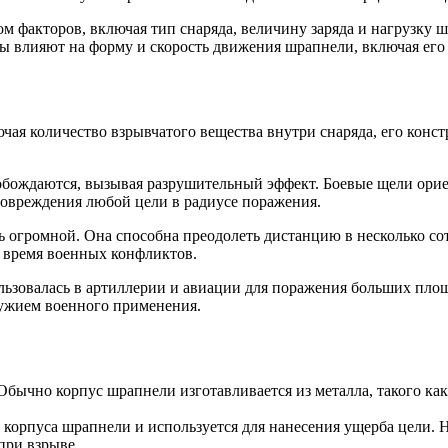
ом факторов, включая тип снаряда, величину заряда и нагрузк
ы влияют на форму и скорость движения шрапнели, включая его 
чая количество взрывчатого вещества внутри снаряда, его конс
обождаются, вызывая разрушительный эффект. Боевые щели орие
повреждения любой цели в радиусе поражения.
огромной. Она способна преодолеть дистанцию в несколько сот
о время военных конфликтов.
льзовалась в артиллерии и авиации для поражения больших площ
ружием военного применения.
бычно корпус шрапнели изготавливается из металла, такого как
корпуса шрапнели и используется для нанесения ущерба цели. Н
при взрыве.