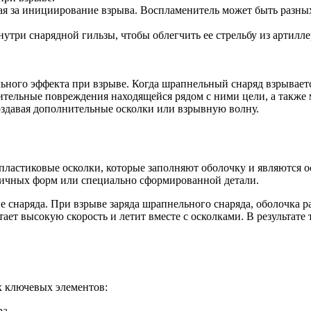
я за инициирование взрыва. Воспламенитель может быть разных
три снарядной гильзы, чтобы облегчить ее стрельбу из артилле
ого эффекта при взрыве. Когда шрапнельный снаряд взрывается,
шительные повреждения находящейся рядом с ними цели, а такж
оздавая дополнительные осколки или взрывную волну.
пластиковые осколки, которые заполняют оболочку и являются 
зличных форм или специально сформированной детали.
снаряда. При взрыве заряда шрапнельного снаряда, оболочка ра
ет высокую скорость и летит вместе с осколками. В результате 
х ключевых элементов:
а.