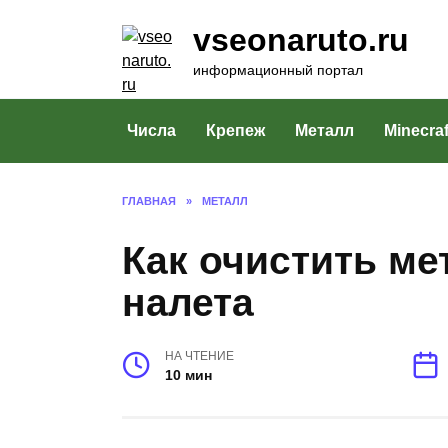
Перейти
vseonaruto.ru
к
содержанию
информационный портал
Числа
Крепеж
Металл
Minecraf
ГЛАВНАЯ
»
МЕТАЛЛ
Как очистить ме
налета
НА ЧТЕНИЕ
10 мин