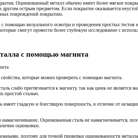
крытия. Оцинкованный металл обычно имеет более мягкое покры
 другим острым предметом. Если покрытие оказывается неустойч
ьезных повреждений покрытию.
с помощью визуального осмотра и проведения простых тестов на
 которые смогут провести более глубокую исследование с испол
еталла с помощью магнита
 свойства, которые можно проверить с помощью магнита.
аль слабо притягивается к магниту, так как цинк не является м
ть простой сталью.
ль имеет гладкую и блестящую поверхность, в отличие от незащ
.
и намагничивание. Оцинкованная сталь не намагничивается, поэ
наличии оцинковки.
адежными, поэтому для точной проверки оцинкованности металла