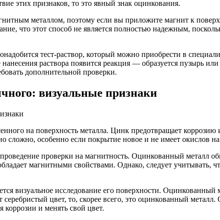
твие этих признаков, то это явный знак оцинкования.
нитным металлом, поэтому если вы приложите магнит к поверхно
мание, что этот способ не является полностью надежным, поско
понадобится тест-раствор, который можно приобрести в специал
е нанесения раствора появится реакция — образуется пузырь или
ребовать дополнительной проверки.
чного: визуальные признаки
есенного на поверхность металла. Цинк предотвращает коррозию
о сложно, особенно если покрытие новое и не имеет окислов на
 проведение проверки на магнитность. Оцинкованный металл обы
е обладает магнитными свойствами. Однако, следует учитывать, 
ется визуальное исследование его поверхности. Оцинкованный 
 серебристый цвет, то, скорее всего, это оцинкованный металл. 
 коррозии и менять свой цвет.