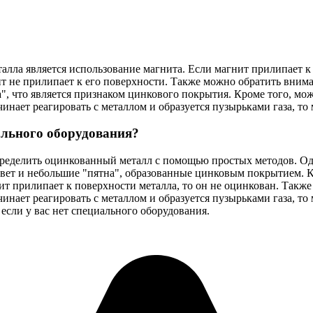
ла является использование магнита. Если магнит прилипает к по
т не прилипает к его поверхности. Также можно обратить вним
", что является признаком цинкового покрытия. Кроме того, мо
инает реагировать с металлом и образуется пузырьками газа, то
ального оборудования?
пределить оцинкованный металл с помощью простых методов. Од
ет и небольшие "пятна", образованные цинковым покрытием. Кр
т прилипает к поверхности металла, то он не оцинкован. Также
чинает реагировать с металлом и образуется пузырьками газа, то
 если у вас нет специального оборудования.