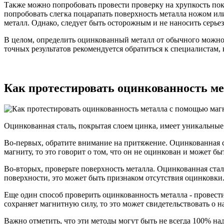
Также можно попробовать провести проверку на хрупкость по
попробовать слегка поцарапать поверхность металла ножом или
металл. Однако, следует быть осторожным и не наносить сер
В целом, определить оцинкованный металл от обычного можно 
точных результатов рекомендуется обратиться к специалистам,
Как протестировать оцинкованность м
Оцинкованная сталь, покрытая слоем цинка, имеет уникальные
Во-первых, обратите внимание на притяжение. Оцинкованная ст
магниту, то это говорит о том, что он не оцинкован и может бы
Во-вторых, проверьте поверхность металла. Оцинкованная ста
поверхности, это может быть признаком отсутствия оцинковки
Еще один способ проверить оцинкованность металла - провест
сохраняет магнитную силу, то это может свидетельствовать о 
Важно отметить, что эти методы могут быть не всегда 100% н