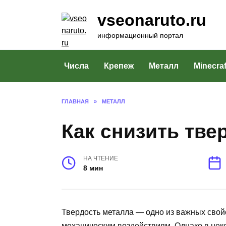
Перейти
vseonaruto.ru
к
содержанию
информационный портал
Числа
Крепеж
Металл
Minecraf
ГЛАВНАЯ
»
МЕТАЛЛ
Как снизить тве
НА ЧТЕНИЕ
8 мин
Твердость металла — одно из важных свойс
механическим воздействиям. Однако в нек