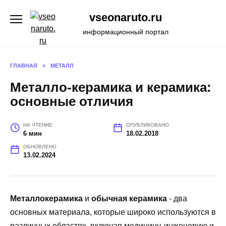
Перейти
vseonaruto.ru
к
содержанию
информационный портал
ГЛАВНАЯ
»
МЕТАЛЛ
Металло-керамика и керамика:
основные отличия
НА ЧТЕНИЕ
ОПУБЛИКОВАНО
6 мин
18.02.2018
ОБНОВЛЕНО
13.02.2024
Металлокерамика
и
обычная керамика
- два
основных материала, которые широко используются в
различных областях, включая медицину, инженерию и