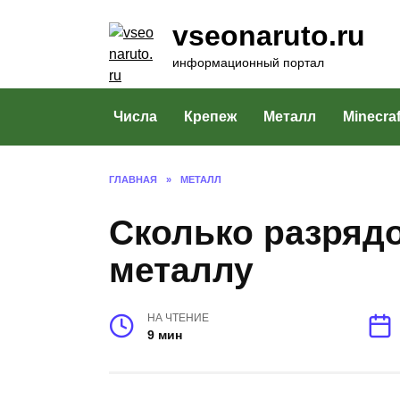
Перейти
vseonaruto.ru
к
содержанию
информационный портал
Числа
Крепеж
Металл
Minecraf
ГЛАВНАЯ
»
МЕТАЛЛ
Сколько разрядо
металлу
НА ЧТЕНИЕ
9 мин