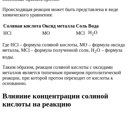
Происходящая реакция может быть представлена в виде
химического уравнения:
Соляная кислота
Оксид металла
Соль
Вода
H
O
HCl
MO
MCl
2
Где HCl – формула соляной кислоты, MO – формула оксида
металла, MCl – формула полученной соли, H
O – формула
2
воды.
Таким образом, реакция соляной кислоты с оксидами
металлов является типичным примером протолитической
реакции, при которой протон переходит от кислоты к
основанию.
Влияние концентрации соляной
кислоты на реакцию