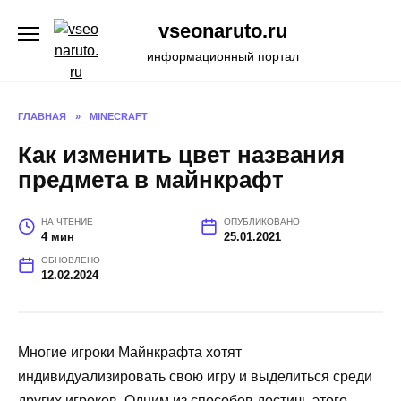
Перейти
vseonaruto.ru
к
содержанию
информационный портал
ГЛАВНАЯ
»
MINECRAFT
Как изменить цвет названия
предмета в майнкрафт
НА ЧТЕНИЕ
ОПУБЛИКОВАНО
4 мин
25.01.2021
ОБНОВЛЕНО
12.02.2024
Многие игроки Майнкрафта хотят
индивидуализировать свою игру и выделиться среди
других игроков. Одним из способов достичь этого