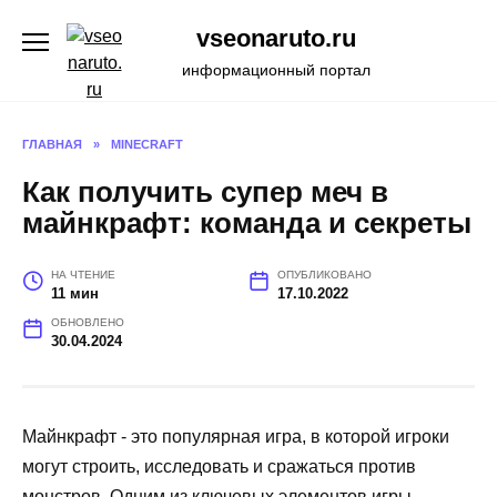
Перейти
vseonaruto.ru
к
содержанию
информационный портал
ГЛАВНАЯ
»
MINECRAFT
Как получить супер меч в
майнкрафт: команда и секреты
НА ЧТЕНИЕ
ОПУБЛИКОВАНО
11 мин
17.10.2022
ОБНОВЛЕНО
30.04.2024
Майнкрафт - это популярная игра, в которой игроки
могут строить, исследовать и сражаться против
монстров. Одним из ключевых элементов игры