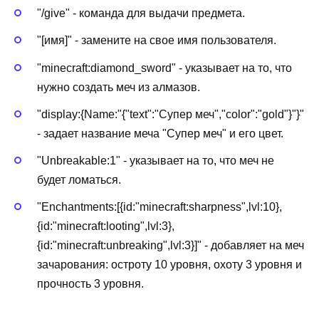
"/give" - команда для выдачи предмета.
"[имя]" - замените на свое имя пользователя.
"minecraft:diamond_sword" - указывает на то, что
нужно создать меч из алмазов.
"display:{Name:"{"text":"Супер меч","color":"gold"}"}"
- задает название меча "Супер меч" и его цвет.
"Unbreakable:1" - указывает на то, что меч не
будет ломаться.
"Enchantments:[{id:"minecraft:sharpness",lvl:10},
{id:"minecraft:looting",lvl:3},
{id:"minecraft:unbreaking",lvl:3}]" - добавляет на меч
зачарования: остроту 10 уровня, охоту 3 уровня и
прочность 3 уровня.