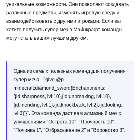
уникальные возможности. Они позволяют создавать
различные предметы, изменять игровую среду и
взаимодействовать с другими игроками. Если вы
хотите получить супер меч в Майнкрафт, команды
могут стать вашим лучшим другом.
Одна из самых полезных команд для получения
супер меча - "give @p
minecraft:diamond_sword{Enchantments:
[{id:sharpness, lvl:10},{id:unbreaking, lvl:10},
{id:mending, lvl:1},{id:knockback, lvl:2},{id:looting,
lvl:3}]}". Эта команда даст вам алмазный меч с
улучшениями "Острота 10", "Прочность 10",
"Починка 1", "Отбрасывание 2" и "Воровство 3".