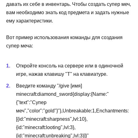
давать их себе в инвентарь. Чтобы создать супер меч,
вам необходимо знать код предмета и задать нужные
ему характеристики.
Вот пример использования команды для создания
супер меча:
Откройте консоль на сервере или в одиночной
игре, нажав клавишу "T" на клавиатуре.
Введите команду "/give [имя]
minecraft:diamond_sword{display:{Name:"
{"text":"Супер
меч","color":"gold"}"},Unbreakable:1,Enchantments:
[{id:"minecraft:sharpness",lvl:10},
{id:"minecraft:looting",lvl:3},
{id:"minecraft:unbreaking",lvl:3}]}"