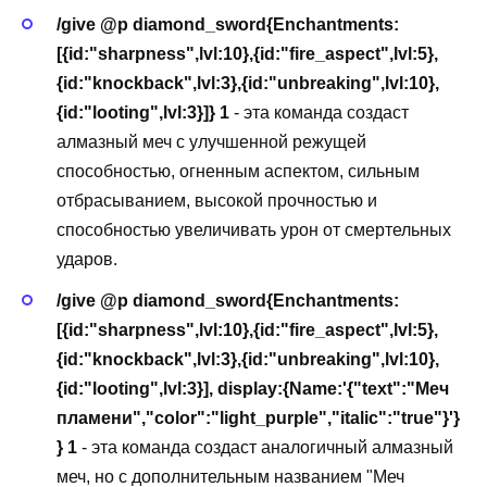
/give @p diamond_sword{Enchantments:
[{id:"sharpness",lvl:10},{id:"fire_aspect",lvl:5},
{id:"knockback",lvl:3},{id:"unbreaking",lvl:10},
{id:"looting",lvl:3}]} 1
- эта команда создаст
алмазный меч с улучшенной режущей
способностью, огненным аспектом, сильным
отбрасыванием, высокой прочностью и
способностью увеличивать урон от смертельных
ударов.
/give @p diamond_sword{Enchantments:
[{id:"sharpness",lvl:10},{id:"fire_aspect",lvl:5},
{id:"knockback",lvl:3},{id:"unbreaking",lvl:10},
{id:"looting",lvl:3}], display:{Name:'{"text":"Меч
пламени","color":"light_purple","italic":"true"}'}
} 1
- эта команда создаст аналогичный алмазный
меч, но с дополнительным названием "Меч