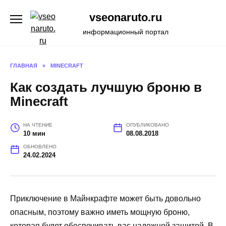
Перейти
vseonaruto.ru
к
содержанию
информационный портал
ГЛАВНАЯ
»
MINECRAFT
Как создать лучшую броню в
Minecraft
НА ЧТЕНИЕ
ОПУБЛИКОВАНО
10 мин
08.08.2018
ОБНОВЛЕНО
24.02.2024
Приключение в Майнкрафте может быть довольно
опасным, поэтому важно иметь мощную броню,
которая будет обеспечивать вас надежной защитой. В