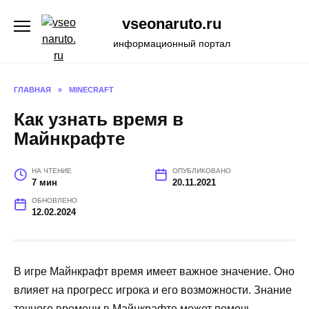
Перейти
vseonaruto.ru
к
содержанию
информационный портал
ГЛАВНАЯ
»
MINECRAFT
Как узнать время в
Майнкрафте
НА ЧТЕНИЕ
ОПУБЛИКОВАНО
7 мин
20.11.2021
ОБНОВЛЕНО
12.02.2024
В игре Майнкрафт время имеет важное значение. Оно
влияет на прогресс игрока и его возможности. Знание
точного времени в Майнкрафте может помочь