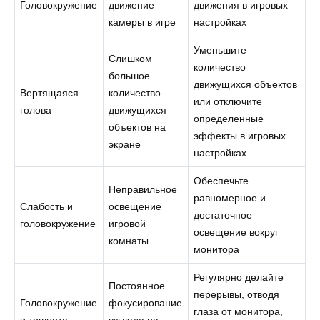
Головокружение
движение
движения в игровых
камеры в игре
настройках
Уменьшите
Слишком
количество
большое
движущихся объектов
Вертящаяся
количество
или отключите
голова
движущихся
определенные
объектов на
эффекты в игровых
экране
настройках
Обеспечьте
Неправильное
равномерное и
Слабость и
освещение
достаточное
головокружение
игровой
освещение вокруг
комнаты
монитора
Регулярно делайте
Постоянное
перерывы, отводя
Головокружение
фокусирование
глаза от монитора,