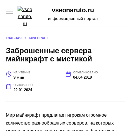
Перейти
vseonaruto.ru
к
содержанию
информационный портал
ГЛАВНАЯ
»
MINECRAFT
Заброшенные сервера
майнкрафт с мистикой
НА ЧТЕНИЕ
ОПУБЛИКОВАНО
9 мин
04.04.2019
ОБНОВЛЕНО
22.01.2024
Мир майнкрафт предлагает игрокам огромное
количество разнообразных серверов, на которых
можно воплотить свои самые смелые фантазии и