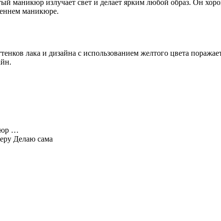
лтый маникюр излучает свет и делает ярким любой образ. Он хор
сеннем маникюре.
ттенков лака и дизайна с использованием желтого цвета поражае
айн.
кюр …
теру
Делаю сама