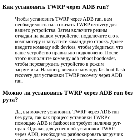
Как установить TWRP через ADB run?
Чтобы установить TWRP через ADB run, вам
необходимо сначала скачать TWRP recovery для
вашего устройства. Затем включите режим
отладки на вашем устройстве, подключите его к
компьютеру и запустите командную строку. Далее
введите команду adb devices, чтобы убедиться, что
ваше устройство правильно подключено. После
этого выполните команду adb reboot bootloader,
чтобы перезагрузить устройство в режим
загрузчика. Наконец, введите команду fastboot flash
recovery для установки TWRP recovery через ADB
run.
Можно ли установить TWRP через ADB run без
рута?
Да, вы можете установить TWRP через ADB run
без рута, так как процесс установки TWRP с
помощью ADB и fastboot не требует наличия рут-
прав. Однако, для успешной установки TWRP
через ADB, необходимо разблокировать загрузчик
на вашем устройстве, что может привести к