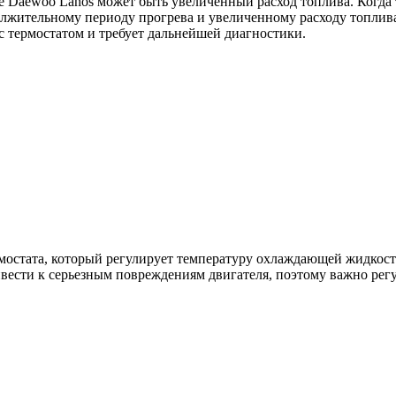
 Daewoo Lanos может быть увеличенный расход топлива. Когда т
олжительному периоду прогрева и увеличенному расходу топлива
 с термостатом и требует дальнейшей диагностики.
мостата, который регулирует температуру охлаждающей жидкости
ивести к серьезным повреждениям двигателя, поэтому важно регу