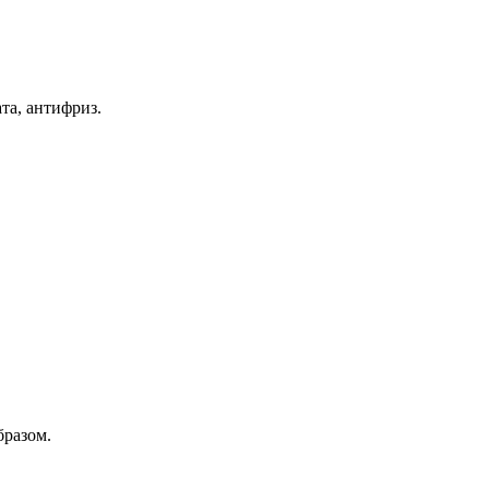
та, антифриз.
бразом.