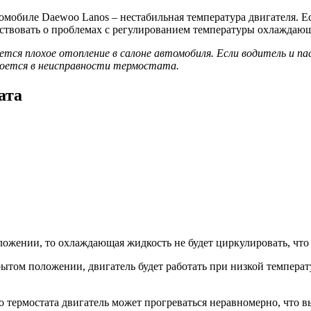
омобиле Daewoo Lanos – нестабильная температура двигателя. Е
льствовать о проблемах с регулированием температуры охлаждаю
тся плохое отопление в салоне автомобиля. Если водитель и 
роется в неисправности термостата.
ата
ложении, то охлаждающая жидкость не будет циркулировать, что 
ткрытом положении, двигатель будет работать при низкой темпер
о термостата двигатель может прогреваться неравномерно, что 