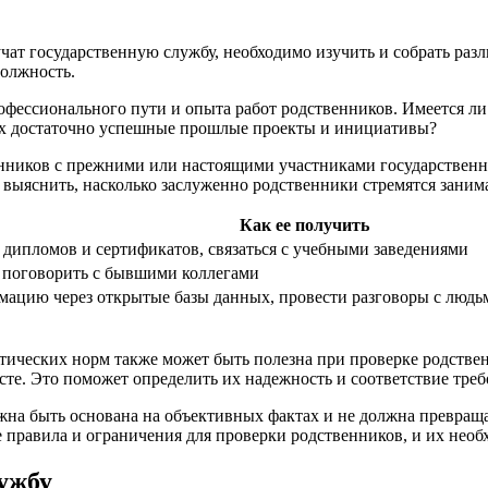
учат государственную службу, необходимо изучить и собрать р
должность.
офессионального пути и опыта работ родственников. Имеется ли
них достаточно успешные прошлые проекты и инициативы?
енников с прежними или настоящими участниками государственн
выяснить, насколько заслуженно родственники стремятся заним
Как ее получить
 дипломов и сертификатов, связаться с учебными заведениями
 поговорить с бывшими коллегами
ацию через открытые базы данных, провести разговоры с людь
ческих норм также может быть полезна при проверке родственн
сте. Это поможет определить их надежность и соответствие тре
жна быть основана на объективных фактах и не должна превращ
 правила и ограничения для проверки родственников, и их необ
ужбу