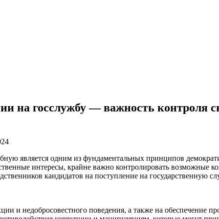
ии на госслужбу — важность контроля с
024
ебную является одним из фундаментальных принципов демократи
твенные интересы, крайне важно контролировать возможные кон
одственников кандидатов на поступление на государственную сл
ции и недобросовестного поведения, а также на обеспечение п
 противодействия коррупции и манипуляциям, которые могут пр