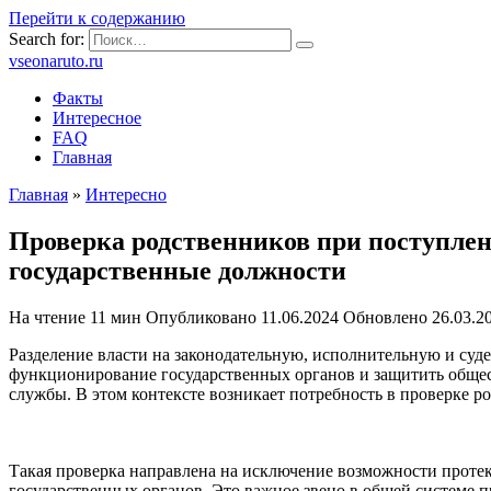
Перейти к содержанию
Search for:
vseonaruto.ru
Факты
Интересное
FAQ
Главная
Главная
»
Интересно
Проверка родственников при поступлен
государственные должности
На чтение
11 мин
Опубликовано
11.06.2024
Обновлено
26.03.2
Разделение власти на законодательную, исполнительную и суд
функционирование государственных органов и защитить общес
службы. В этом контексте возникает потребность в проверке р
Такая проверка направлена на исключение возможности протек
государственных органов. Это важное звено в общей системе