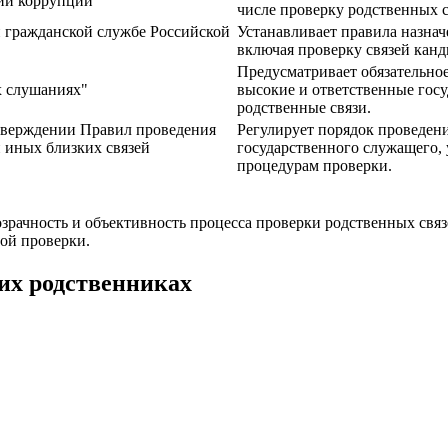
вии коррупции"
числе проверку родственных с
й гражданской службе Российской
Устанавливает правила назнач
включая проверку связей кан
Предусматривает обязательно
х слушаниях"
высокие и ответственные госу
родственные связи.
утверждении Правил проведения
Регулирует порядок проведен
 иных близких связей
государственного служащего,
процедурам проверки.
озрачность и объективность процесса проверки родственных свя
ой проверки.
их родственниках