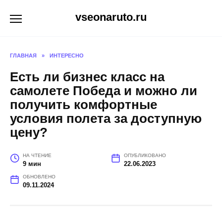
Перейти
vseonaruto.ru
к
содержанию
ГЛАВНАЯ
»
ИНТЕРЕСНО
Есть ли бизнес класс на
самолете Победа и можно ли
получить комфортные
условия полета за доступную
цену?
НА ЧТЕНИЕ
ОПУБЛИКОВАНО
9 мин
22.06.2023
ОБНОВЛЕНО
09.11.2024