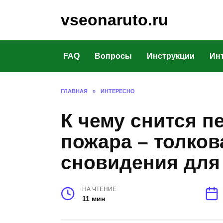
Перейти
vseonaruto.ru
к
содержанию
FAQ
Вопросы
Инструкции
Ин
ГЛАВНАЯ
»
ИНТЕРЕСНО
К чему снится п
пожара – толков
сновидения дл
НА ЧТЕНИЕ
11 мин