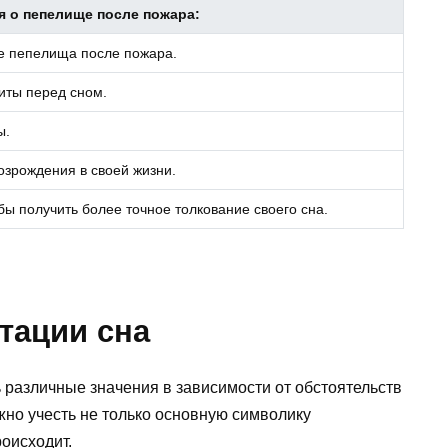
я о пепелище после пожара:
е пепелища после пожара.
житы перед сном.
ы.
озрождения в своей жизни.
бы получить более точное толкование своего сна.
тации сна
 различные значения в зависимости от обстоятельств
но учесть не только основную символику
роисходит.