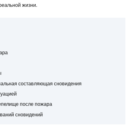
реальной жизни.
ара
ы
нальная составляющая сновидения
туацией
епелище после пожара
ований сновидений