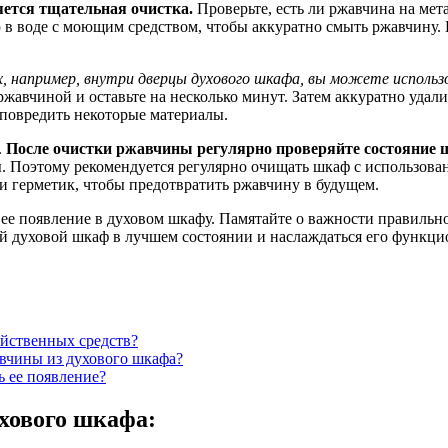
ется тщательная очистка.
Проверьте, есть ли ржавчина на мет
ю в воде с моющим средством, чтобы аккуратно смыть ржавчину. 
, например, внутри дверцы духового шкафа, вы можете использо
ржавчиной и оставьте на несколько минут. Затем аккуратно удал
 повредить некоторые материалы.
.
После очистки ржавчины регулярно проверяйте состояние ш
 Поэтому рекомендуется регулярно очищать шкаф с использован
ли герметик, чтобы предотвратить ржавчину в будущем.
ь ее появление в духовом шкафу. Памятайте о важности правильн
ой духовой шкаф в лучшем состоянии и наслаждаться его функци
яйственных средств?
авчины из духового шкафа?
ь ее появление?
хового шкафа: