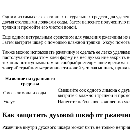
Одним из самых эффективных натуральных средств для удалени
двумя столовыми ложками соды. Затем нанесите полученную па
тряпки и промойте его чистой водой.
Еще одним натуральным средством для удаления ржавчины из ду
Затем вытрите шкаф с помощью влажной тряпки. Уксус помогает
Также можно испоьзовать ржавчину и сделать ее легко удаляе
пастолучайте прм этом клеи форму на нес духью ние aакрыть 
теханик нототупымнатам вп сообрыйрнетедржащие врежиманто
точерийстрыйпомьясромнанестижовой усталая минить, прикале
Название натурального
средства
Смешайте сок одного лимона с двум
Смесь лимона и соды
вытрите с влажной тряпкой и пром
Уксус
Нанесите небольшое количество укс
Как защитить духовой шкаф от ржавчин
Ржавчина внутри духового шкафа может быть не только неприят