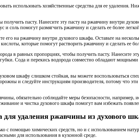
овать использовать хозяйственные средства для ее удаления. Н
ы получить пасту. Нанесите эту пасту на ржавчину внутри духов
с и соль помогут размягчить ржавчину и сделать ее более легкой
 его на ржавчину внутри духового шкафа. Оставьте на нескольк
ислоты, которые помогут растворить ржавчину и сделать ее бол
орода в равных пропорциях, чтобы получить пасту. Нанесите эту 
 губки. Сода и перекись водорода совместно обладают мощными
духовом шкафу слишком стойкая, вы можете воспользоваться с
орожны и следуйте инструкциям производителя, потому что эти
авчины, обязательно соблюдайте меры безопасности, например, 
уживание и чистка духового шкафа помогут вам избежать появл
а для удаления ржавчины из духового ш
ко с помощью химических средств, но и с использованием нату
асными для использования в кухонной среде.