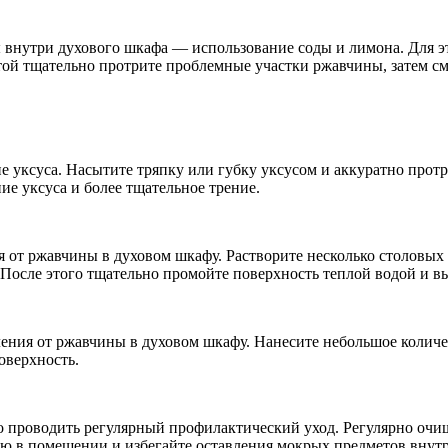
 внутри духового шкафа — использование соды и лимона. Для э
той тщательно протрите проблемные участки ржавчины, затем с
 уксуса. Насытите тряпку или губку уксусом и аккуратно протр
ие уксуса и более тщательное трение.
 от ржавчины в духовом шкафу. Растворите несколько столовых
 После этого тщательно промойте поверхность теплой водой и в
ления от ржавчины в духовом шкафу. Нанесите небольшое количе
оверхность.
 проводить регулярный профилактический уход. Регулярно очищ
ью в помещении и избегайте оставления мокрых предметов внут