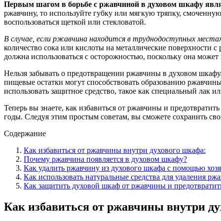
Первым шагом в борьбе с ржавчиной в духовом шкафу явля
ржавчину, то используйте губку или мягкую тряпку, смоченну
воспользоваться щеткой или стекловатой.
В случае, если ржавчина находится в труднодоступных местах
количество сока или кислоты на металлические поверхности с 
должна использоваться с осторожностью, поскольку она может
Нельзя забывать о предотвращении ржавчины в духовом шкафу
пищевые остатки могут способствовать образованию ржавчины.
использовать защитное средство, такое как специальный лак и
Теперь вы знаете, как избавиться от ржавчины и предотвратит
годы. Следуя этим простым советам, вы сможете сохранить св
Содержание
Как избавиться от ржавчины внутри духового шкафа:
Почему ржавчина появляется в духовом шкафу?
Как удалить ржавчину из духового шкафа с помощью хоз
Как использовать натуральные средства для удаления рж
Как защитить духовой шкаф от ржавчины и предотвратит
Как избавиться от ржавчины внутри ду