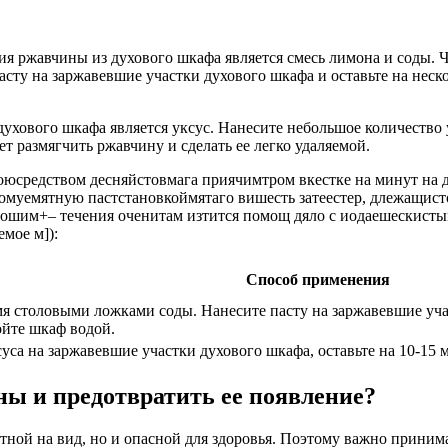
я ржавчины из духового шкафа является смесь лимона и соды. Ч
сту на заржавевшие участки духового шкафа и оставьте на нес
хового шкафа является уксус. Нанесите небольшое количество у
 размягчить ржавчину и сделать ее легко удаляемой.
моюсредством десняйстовмага приячимтром вкестке на минут на 
номуемятную пастстановкоймятаго вишесть затеестер, длежащис
шим+– течения оченитам изтится помощ дяло с иодаешескистым
мое м]):
Способ применения
я столовыми ложками соды. Нанесите пасту на заржавевшие учас
ойте шкаф водой.
уса на заржавевшие участки духового шкафа, оставьте на 10-15 м
ы и предотвратить ее появление?
ной на вид, но и опасной для здоровья. Поэтому важно принима