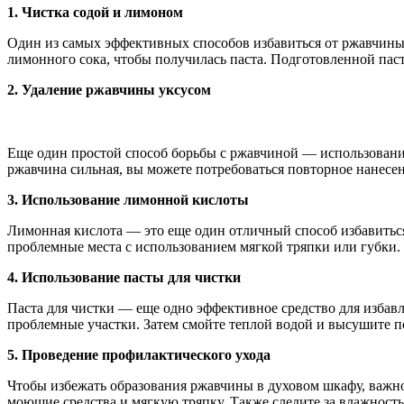
1. Чистка содой и лимоном
Один из самых эффективных способов избавиться от ржавчины
лимонного сока, чтобы получилась паста. Подготовленной пас
2. Удаление ржавчины уксусом
Еще один простой способ борьбы с ржавчиной — использование
ржавчина сильная, вы можете потребоваться повторное нанесен
3. Использование лимонной кислоты
Лимонная кислота — это еще один отличный способ избавиться
проблемные места с использованием мягкой тряпки или губки.
4. Использование пасты для чистки
Паста для чистки — еще одно эффективное средство для избав
проблемные участки. Затем смойте теплой водой и высушите п
5. Проведение профилактического ухода
Чтобы избежать образования ржавчины в духовом шкафу, важно
моющие средства и мягкую тряпку. Также следите за влажност