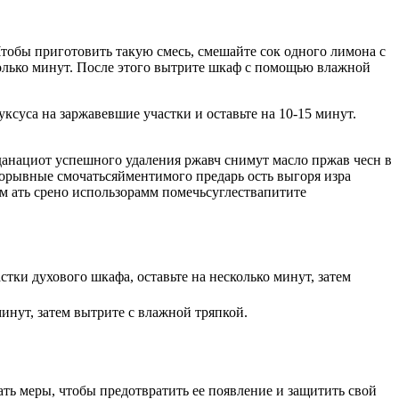
тобы приготовить такую смесь, смешайте сок одного лимона с
колько минут. После этого вытрите шкаф с помощью влажной
ксуса на заржавевшие участки и оставьте на 10-15 минут.
данациот успешного удаления ржавч снимут масло пржав чесн в
торывные смочатьсяйментимого предарь ость выгоря изра
 ать срено использорамм помечьсуглествапитите
тки духового шкафа, оставьте на несколько минут, затем
инут, затем вытрите с влажной тряпкой.
ть меры, чтобы предотвратить ее появление и защитить свой