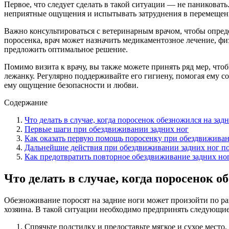
Первое, что следует сделать в такой ситуации — не паниковат
неприятные ощущения и испытывать затруднения в перемещении
Важно консультироваться с ветеринарным врачом, чтобы опред
поросенка, врач может назначить медикаментозное лечение, ф
предложить оптимальное решение.
Помимо визита к врачу, вы также можете принять ряд мер, что
лежанку. Регулярно поддерживайте его гигиену, помогая ему с
ему ощущение безопасности и любви.
Содержание
Что делать в случае, когда поросенок обезножился на зад
Первые шаги при обездвиживании задних ног
Как оказать первую помощь поросенку при обездвиживан
Дальнейшие действия при обездвиживании задних ног п
Как предотвратить повторное обездвиживание задних но
Что делать в случае, когда поросенок о
Обезноживание поросят на задние ноги может произойти по раз
хозяина. В такой ситуации необходимо предпринять следующие
Спрячьте подстилку и предоставьте мягкое и сухое место