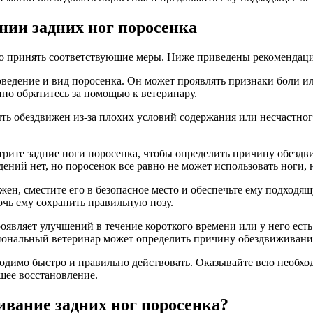
нии задних ног поросенка
о принять соответствующие меры. Ниже приведены рекомендации 
ведение и вид поросенка. Он может проявлять признаки боли ил
но обратитесь за помощью к ветеринару.
ь обездвижен из-за плохих условий содержания или несчастного 
рите задние ноги поросенка, чтобы определить причину обездв
ний нет, но поросенок все равно не может использовать ноги, н
ен, сместите его в безопасное место и обеспечьте ему подход
очь ему сохранить правильную позу.
оявляет улучшений в течение короткого времени или у него есть
иональный ветеринар может определить причину обездвиживани
одимо быстро и правильно действовать. Оказывайте всю необхо
шее восстановление.
ивание задних ног поросенка?