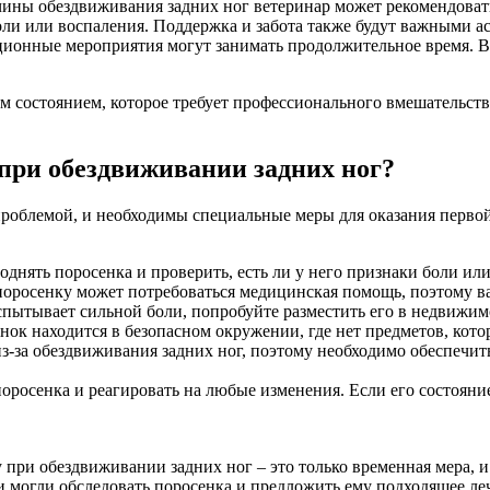
ичины обездвиживания задних ног ветеринар может рекомендова
ли или воспаления. Поддержка и забота также будут важными ас
ционные мероприятия могут занимать продолжительное время. Ва
.
м состоянием, которое требует профессионального вмешательст
при обездвиживании задних ног?
роблемой, и необходимы специальные меры для оказания первой
днять поросенка и проверить, есть ли у него признаки боли ил
оросенку может потребоваться медицинская помощь, поэтому ва
спытывает сильной боли, попробуйте разместить его в недвижи
енок находится в безопасном окружении, где нет предметов, кото
з-за обездвиживания задних ног, поэтому необходимо обеспечит
оросенка и реагировать на любые изменения. Если его состояни
при обездвиживании задних ног – это только временная мера, 
ни могли обследовать поросенка и предложить ему подходящее ле