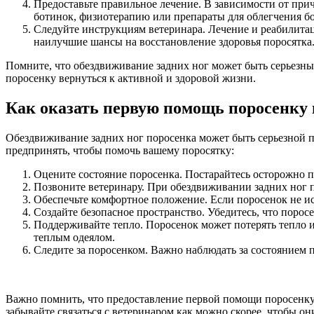
Предоставьте правильное лечение. В зависимости от пр
ботинок, физиотерапию или препараты для облегчения бо
Следуйте инструкциям ветеринара. Лечение и реабилита
наилучшие шансы на восстановление здоровья поросятка
Помните, что обездвиживание задних ног может быть серьезны
поросенку вернуться к активной и здоровой жизни.
Как оказать первую помощь поросенку 
Обездвиживание задних ног поросенка может быть серьезной п
предпринять, чтобы помочь вашему поросятку:
Оцените состояние поросенка. Постарайтесь осторожно по
Позвоните ветеринару. При обездвиживании задних ног п
Обеспечьте комфортное положение. Если поросенок не и
Создайте безопасное пространство. Убедитесь, что порос
Поддерживайте тепло. Поросенок может потерять тепло и
теплым одеялом.
Следите за поросенком. Важно наблюдать за состоянием п
Важно помнить, что предоставление первой помощи поросенку 
забывайте связаться с ветеринаром как можно скорее, чтобы о