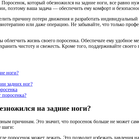
ь. Поросенок, который обезножился на задние ноги, все равно н
, поэтому ваша задача — обеспечить ему комфорт и безопаснос
елить причину потери движения и разработать индивидуальный п
изиотерапию или даже операцию. Не забывайте, что только проф
бы облегчить жизнь своего поросенка. Обеспечьте ему удобное м
охранить чистоту и свежесть. Кроме того, поддерживайте своего 
ние ноги?
ии задних ног?
оросенка
г поросенка?
безножился на задние ноги?
ным причинам. Это значит, что поросенок больше не может само
 шаги:
, где поросенок может лежать. Это позволит избежать давления 