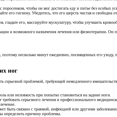
 поросенком, чтобы он мог достигать еду и питье без особых ус
те его гигиену. Убедитесь, что его шерсть чистая и свободна 
им, гладьте его, массируйте мускулатуру, чтобы улучшить крово
ьтации и возможного назначения лечения или физиотерапии. Он
, поэтому несколько минут ежедневно, посвященных его уходу, 
их ног
ть серьезной проблемой, требующей немедленного вмешательства
боль или неловкость при попытке становиться на задние ноги.
 требовать серьезного лечения и профессионального медицинск
лечение.
жет быть связано с травмой, инфекцией или другими заболеван
обы определить причину проблемы.