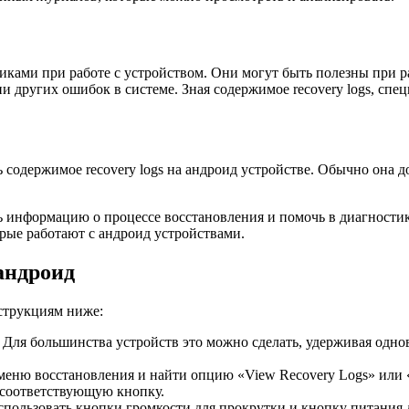
иками при работе с устройством. Они могут быть полезны при р
 других ошибок в системе. Зная содержимое recovery logs, спе
 содержимое recovery logs на андроид устройстве. Обычно она д
ить информацию о процессе восстановления и помочь в диагност
рые работают с андроид устройствами.
 андроид
нструкциям ниже:
. Для большинства устройств это можно сделать, удерживая од
 меню восстановления и найти опцию «View Recovery Logs» или
 соответствующую кнопку.
использовать кнопки громкости для прокрутки и кнопку питания 