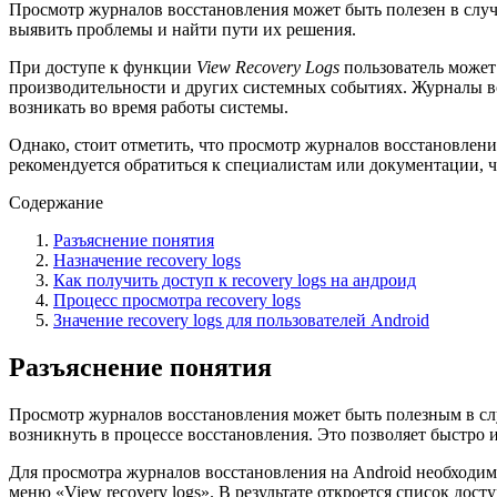
Просмотр журналов восстановления может быть полезен в случ
выявить проблемы и найти пути их решения.
При доступе к функции
View Recovery Logs
пользователь может
производительности и других системных событиях. Журналы во
возникать во время работы системы.
Однако, стоит отметить, что просмотр журналов восстановлени
рекомендуется обратиться к специалистам или документации, 
Содержание
Разъяснение понятия
Назначение recovery logs
Как получить доступ к recovery logs на андроид
Процесс просмотра recovery logs
Значение recovery logs для пользователей Android
Разъяснение понятия
Просмотр журналов восстановления может быть полезным в слу
возникнуть в процессе восстановления. Это позволяет быстро 
Для просмотра журналов восстановления на Android необходимо
меню «View recovery logs». В результате откроется список дос