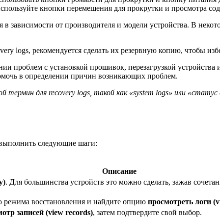
используйте кнопки перемещения для прокрутки и просмотра со
ся в зависимости от производителя и модели устройства. В неко
ery logs, рекомендуется сделать их резервную копию, чтобы из
ении проблем с установкой прошивок, перезагрузкой устройств
омочь в определении причин возникающих проблем.
термин для recovery logs, такой как «system logs» или «статус
о выполнить следующие шаги:
Описание
y)
. Для большинства устройств это можно сделать, зажав сочета
ю режима восстановления и найдите опцию
просмотреть логи (vi
отр записей (view records)
, затем подтвердите свой выбор.