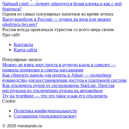
Чайный гриб — почему образуется белая пленка и как с ней
бороться?
Одним из самых популярных напитков во время летних
Вьезд корейцев в Россию — нужна ли виза или можно
обойтись без нее?
Россия всегда привлекала туристов со всего мира своим
Про сайт
Контакты
Карта сайта
Популярные записи
Можно ли взять зонт-трость в ручную кладь в самолет —
правила перевозки и советы пассажирам
Как сбросить пароль для оплаты в Alipay — подробное
руководство для восстановления доступа к платежной системе
Как отключить рупор от сигнализации StarLine. Простая
инструкция по отключению рупора на автомобиле
Tty на телефоне — что это такое и как его отключить
Cookie
Политика конфиденциальности
Соглашение (пользовательское)
© 2026 vseonaruto.ru