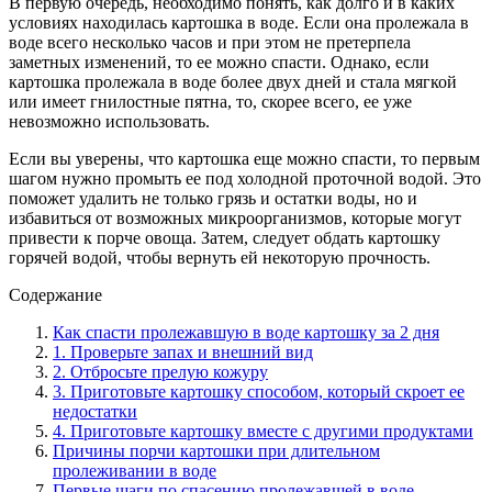
В первую очередь, необходимо понять, как долго и в каких
условиях находилась картошка в воде. Если она пролежала в
воде всего несколько часов и при этом не претерпела
заметных изменений, то ее можно спасти. Однако, если
картошка пролежала в воде более двух дней и стала мягкой
или имеет гнилостные пятна, то, скорее всего, ее уже
невозможно использовать.
Если вы уверены, что картошка еще можно спасти, то первым
шагом нужно промыть ее под холодной проточной водой. Это
поможет удалить не только грязь и остатки воды, но и
избавиться от возможных микроорганизмов, которые могут
привести к порче овоща. Затем, следует обдать картошку
горячей водой, чтобы вернуть ей некоторую прочность.
Содержание
Как спасти пролежавшую в воде картошку за 2 дня
1. Проверьте запах и внешний вид
2. Отбросьте прелую кожуру
3. Приготовьте картошку способом, который скроет ее
недостатки
4. Приготовьте картошку вместе с другими продуктами
Причины порчи картошки при длительном
пролеживании в воде
Первые шаги по спасению пролежавшей в воде