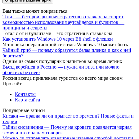
Вам также может понравиться
Тотал — беспроигрышная стратегия в ставках на спорт с
возможностью использования аутсайдеров и буллитов —
принципы и секреты
Тотал с от и буллитами – это стратегия в ставках на
Как установить Windows 10 через Efi shell с флешки
Установка операционной системы Windows 10 может быть
Чайный гриб — почему образуется белая пленка и как с ней
бороться?
Одним из самых популярных напитков во время летних
Вьезд корейцев в Россию — нужна ли виза или можно
обойтись без нее?
Россия всегда привлекала туристов со всего мира своим
Про сайт
Контакты
Карта сайта
Популярные записи
Кисаки — правда ли он прыгает во времени? Новые факты и
теории
Тайны сновидения — Почему на кровати появляется черная
земля и что она нам говорит
Можно ли отправлять ювелирные изделия службой доставки