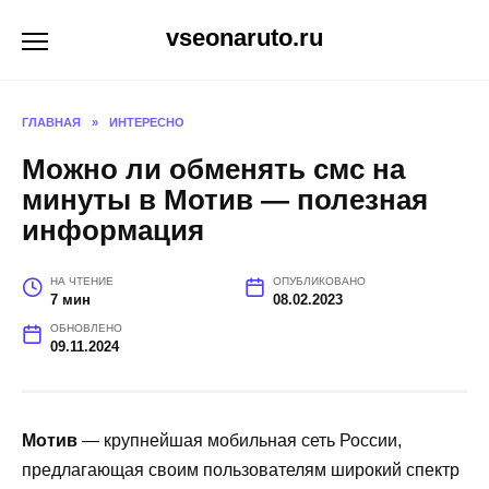
Перейти
vseonaruto.ru
к
содержанию
ГЛАВНАЯ
»
ИНТЕРЕСНО
Можно ли обменять смс на
минуты в Мотив — полезная
информация
НА ЧТЕНИЕ
ОПУБЛИКОВАНО
7 мин
08.02.2023
ОБНОВЛЕНО
09.11.2024
Мотив
— крупнейшая мобильная сеть России,
предлагающая своим пользователям широкий спектр