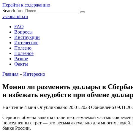
Перейти к содержанию
Search for:
vseonaruto.ru
FAQ
Вопросы
Инструкции
Интересное
Полезно
Полезное
Разное
Факты
Главная
»
Интересно
Можно ли разменять доллары в Сберба
и избежать неудобств при обмене долл
На чтение
4 мин
Опубликовано
20.01.2023
Обновлено
09.11.20
Сервисы обмена валюты стали неотъемлемой частью современн
повседневных трат — это весьма актуально для многих людей
банке России.