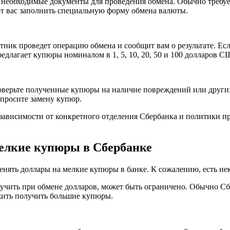
у необходимые документы для проведения обмена. Обычно требу
от вас заполнить специальную форму обмена валюты.
ник проведет операцию обмена и сообщит вам о результате. Есл
едлагает купюры номиналом в 1, 5, 10, 20, 50 и 100 долларов С
роверьте полученные купюры на наличие повреждений или други
апросите замену купюр.
в зависимости от конкретного отделения Сбербанка и политики 
мелкие купюры в Сбербанке
нять доллары на мелкие купюры в банке. К сожалению, есть нек
учить при обмене долларов, может быть ограничено. Обычно Сб
ожить получить большие купюры.