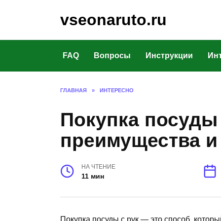
Перейти
vseonaruto.ru
к
содержанию
FAQ
Вопросы
Инструкции
Ин
ГЛАВНАЯ
»
ИНТЕРЕСНО
Покупка посуды 
преимущества и
НА ЧТЕНИЕ
11 мин
Покупка посуды с рук — это способ, котор