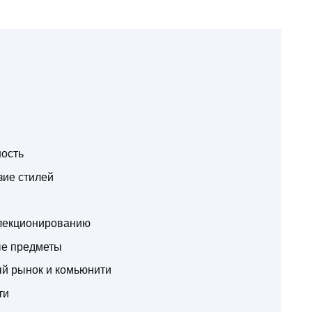
ность
зие стилей
ллекционированию
ые предметы
й рынок и комьюнити
ти