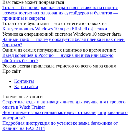
Вам также может понравиться
Тотал — беспроигрышная стратегия в ставках на спорт с
возможностью использования аутсайдеров и буллитов —
принципы и секреты
Тотал с от и буллитами – это стратегия в ставках на
Как установить Windows 10 через Efi shell с флешки
Установка операционной системы Windows 10 может быть
Чайный гриб — почему образуется белая пленка и как с ней
бороться?
Одним из самых популярных напитков во время летних
Вьезд корейцев в Россию — нужна ли виза или можно
обойтись без нее?
Россия всегда привлекала туристов со всего мира своим
Про сайт
Контакты
Карта сайта
Популярные записи
Секретные коды и активация читов для улучшения игрового
опыта в Witch Trainer
Чем отличается вахтенный моторист от квалифицированного
моториста?
Подробная инструкция по установке замка багажника от
Калины на ВАЗ 2114