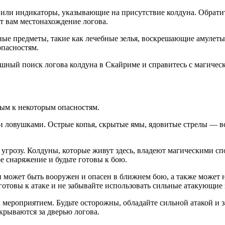
и или индикаторы, указывающие на присутствие колдуна. Обрати
т вам местонахождение логова.
жные предметы, такие как лечебные зелья, воскрешающие амулеты
пасностям.
ешный поиск логова колдуна в Скайриме и справитесь с магичес
вым к некоторым опасностям.
и ловушками. Острые копья, скрытые ямы, ядовитые стрелы — вс
 угрозу. Колдуны, которые живут здесь, владеют магическими сп
 снаряжение и будьте готовы к бою.
н может быть вооружен и опасен в ближнем бою, а также может 
готовы к атаке и не забывайте использовать сильные атакующие
мероприятием. Будьте осторожны, обладайте сильной атакой и за
крываются за дверью логова.