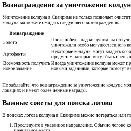
Вознаграждение за уничтожение колдун
Уничтожение колдуна в Скайриме не только позволяет очистит
колдуна вы можете ожидать следующего вознаграждения:
Вознаграждение
После победы над колдуном вы получит
Золото
уничтожили особо могущественного ко
Некоторые колдуны могут владеть особ
Артефакты
предметам, которые могут быть очень 
Возможность получить
Иногда уничтожение колдуна может при
новое задание
новыми заданиями, которые помогут ва
Не забывайте, что вознаграждение за уничтожение колдуна мо
локациях и имеют более ценные награды.
Важные советы для поиска логова
В поисках логова колдуна в Скайриме можно потеряться или по
Проследуйте в указанное направление. Обычно логово кол
правильное место.