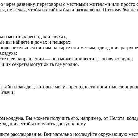
но через разведку, переговоры с местными жителями или просто
я, не желая, чтобы их тайны были разглашены. Поэтому будьте 
 о местных легендах и слухах;
ые вы найдете в домах и пещерах;
подозрительным пятнам на карте или местам, где здания разруш
воздуха;
те в ее направлении — она может привести к логову колдуна;
и их секреты могут быть где угодно.
он тайн и загадок, которые могут преподнести приятные сюрприз
 Удачи!
ом колдуна. Вы можете получить его, например, от Нелота, колд
задания, чтобы получить доступ к нему.
водите расследование. Внимательно исследуйте окружающую местн