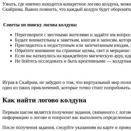
Узнать, где именно находится конкретное логово колдуна, мож
Скайрима. Важно помнить, что каждый колдун будет оборонятьс
Советы по поиску логова колдуна:
Переговорите с местными жителями и задайте им вопросы
Будьте внимательны к заметкам, книгам и записям, котор
Приглядитесь к недоступным или запечатанным входам, 
Обратите внимание на странные шумы, свет и мерцание 
Если вы наткнулись на враждебную магическую ауру, иди
Не бойтесь исследовать и быть креативными — колдуньи 
Играя в Скайрим, не забудьте о том, что виртуальный мир пол
одно из таких приключений, которые точно стоит попробовать.
Как найти логово колдуна
Первым шагом является получение задания, связанного с логов
информацию о логове и попросит вас выполнить определенные 
После получения задания, следуйте указаниям на карте и про