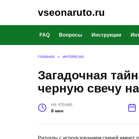
Перейти
vseonaruto.ru
к
содержанию
FAQ
Вопросы
Инструкции
Ин
ГЛАВНАЯ
»
ИНТЕРЕСНО
Загадочная тайн
черную свечу н
НА ЧТЕНИЕ
8 мин
Ритуалы с использованием свечей имеют 