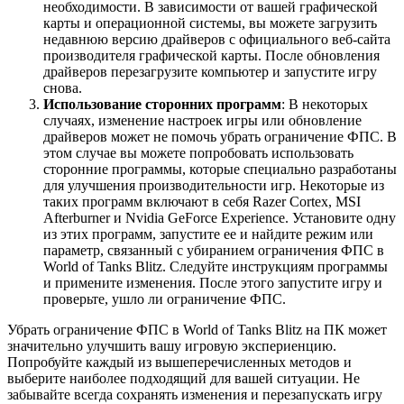
необходимости. В зависимости от вашей графической
карты и операционной системы, вы можете загрузить
недавнюю версию драйверов с официального веб-сайта
производителя графической карты. После обновления
драйверов перезагрузите компьютер и запустите игру
снова.
Использование сторонних программ
: В некоторых
случаях, изменение настроек игры или обновление
драйверов может не помочь убрать ограничение ФПС. В
этом случае вы можете попробовать использовать
сторонние программы, которые специально разработаны
для улучшения производительности игр. Некоторые из
таких программ включают в себя Razer Cortex, MSI
Afterburner и Nvidia GeForce Experience. Установите одну
из этих программ, запустите ее и найдите режим или
параметр, связанный с убиранием ограничения ФПС в
World of Tanks Blitz. Следуйте инструкциям программы
и примените изменения. После этого запустите игру и
проверьте, ушло ли ограничение ФПС.
Убрать ограничение ФПС в World of Tanks Blitz на ПК может
значительно улучшить вашу игровую экспериенцию.
Попробуйте каждый из вышеперечисленных методов и
выберите наиболее подходящий для вашей ситуации. Не
забывайте всегда сохранять изменения и перезапускать игру