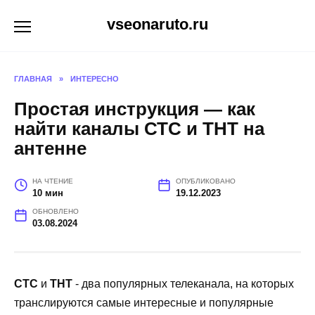
Перейти
vseonaruto.ru
к
содержанию
ГЛАВНАЯ
»
ИНТЕРЕСНО
Простая инструкция — как
найти каналы СТС и ТНТ на
антенне
НА ЧТЕНИЕ
ОПУБЛИКОВАНО
10 мин
19.12.2023
ОБНОВЛЕНО
03.08.2024
СТС
и
ТНТ
- два популярных телеканала, на которых
транслируются самые интересные и популярные