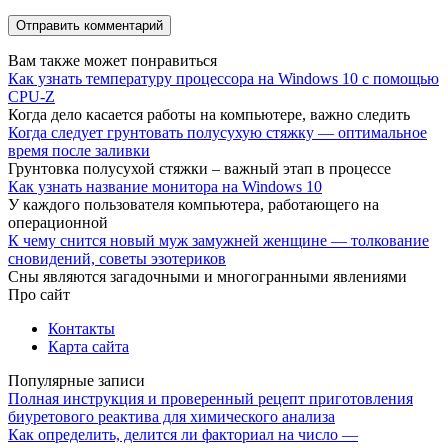
Вам также может понравиться
Как узнать температуру процессора на Windows 10 с помощью
CPU-Z
Когда дело касается работы на компьютере, важно следить
Когда следует грунтовать полусухую стяжку — оптимальное
время после заливки
Грунтовка полусухой стяжки – важный этап в процессе
Как узнать название монитора на Windows 10
У каждого пользователя компьютера, работающего на
операционной
К чему снится новый муж замужней женщине — толкование
сновидений, советы эзотериков
Сны являются загадочными и многогранными явлениями
Про сайт
Контакты
Карта сайта
Популярные записи
Полная инструкция и проверенный рецепт приготовления
биуретового реактива для химического анализа
Как определить, делится ли факториал на число —