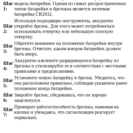
Шаг
модель батарейки. Одним из самых распространенных
1:
типов батарейки в брелоках является литиевая
батарейка CR2032.
Используя подходящие инструменты, аккуратно
Шаг
откройте брелок. Для этого может потребоваться
2:
использовать отвертку или небольшую плоскую
отвертку.
Обратите внимание на положение батарейки внутри
Шаг
брелока. Отметьте, каким концом батарейки должен
3:
быть вверх.
Аккуратно извлеките разрядившуюся батарейку из
Шаг
брелока и утилизируйте ее в соответствии с местными
4:
правилами и предписаниями.
Установите новую батарейку в брелок. Убедитесь, что
Шаг
она расположена правильно, соблюдая указанное ранее
5:
положение конца батарейки.
Шаг
Закройте брелок, убедившись, что он хорошо
6:
защелкнулся.
Проверьте работоспособность брелока, нажимая на
Шаг
кнопки и убеждаясь, что сигнализация реагирует
7:
нормально.