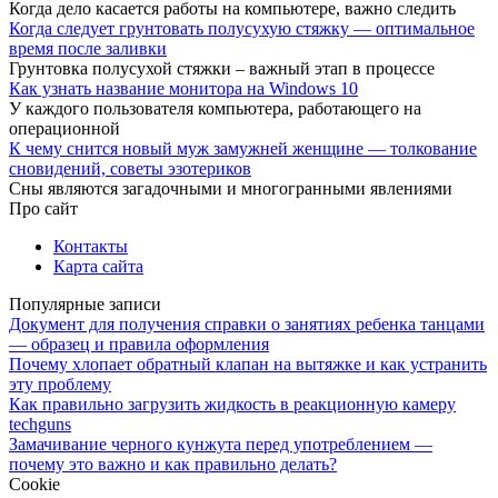
Когда дело касается работы на компьютере, важно следить
Когда следует грунтовать полусухую стяжку — оптимальное
время после заливки
Грунтовка полусухой стяжки – важный этап в процессе
Как узнать название монитора на Windows 10
У каждого пользователя компьютера, работающего на
операционной
К чему снится новый муж замужней женщине — толкование
сновидений, советы эзотериков
Сны являются загадочными и многогранными явлениями
Про сайт
Контакты
Карта сайта
Популярные записи
Документ для получения справки о занятиях ребенка танцами
— образец и правила оформления
Почему хлопает обратный клапан на вытяжке и как устранить
эту проблему
Как правильно загрузить жидкость в реакционную камеру
techguns
Замачивание черного кунжута перед употреблением —
почему это важно и как правильно делать?
Cookie