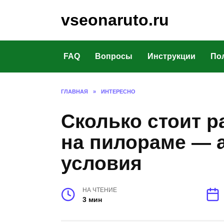
Перейти
vseonaruto.ru
к
содержанию
FAQ
Вопросы
Инструкции
По
ГЛАВНАЯ
»
ИНТЕРЕСНО
Сколько стоит р
на пилораме — 
условия
НА ЧТЕНИЕ
3 мин