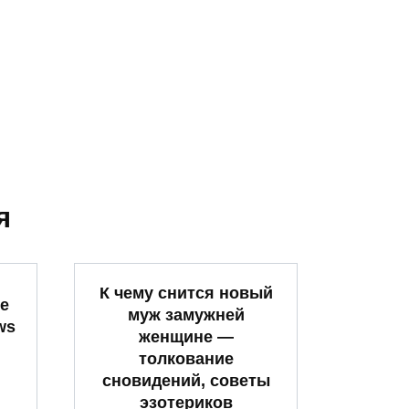
я
К чему снится новый
ие
муж замужней
ws
женщине —
толкование
сновидений, советы
эзотериков