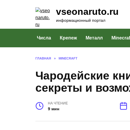
Перейти
vseonaruto.ru
к
содержанию
информационный портал
Числа
Крепеж
Металл
Minecraf
ГЛАВНАЯ
»
MINECRAFT
Чародейские кни
секреты и возм
НА ЧТЕНИЕ
9 мин