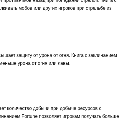
ет противников назад при попадании стрелой. Книга с
лкивать мобов или других игроков при стрельбе из
повышает защиту от урона от огня. Книга с заклинанием
 меньше урона от огня или лавы.
вает количество добычи при добыче ресурсов с
линанием Fortune позволяет игрокам получать больше