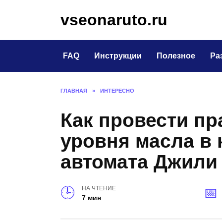
Перейти
vseonaruto.ru
к
содержанию
FAQ
Инструкции
Полезное
Ра
ГЛАВНАЯ
»
ИНТЕРЕСНО
Как провести п
уровня масла в 
автомата Джили 
НА ЧТЕНИЕ
7 мин